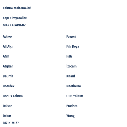
Yalıtım Malzemeleri
Yapı Kimyasalları
MARKALARIMIZ
Activo
Fawori
All Alçı
Filli Boya
AMF
Hilti
Atışkan
İzocam
Baumit
Knauf
Boardex
Neotherm
Bonus Yalıtım
ODE Yalıtım
Dalsan
Prosista
Dekor
Ytong
BIZ KIMIZ?