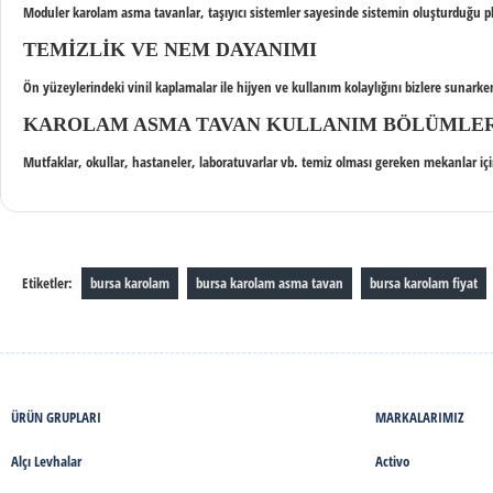
Moduler
karolam asma tavan
lar, taşıyıcı sistemler sayesinde sistemin oluşturduğu p
TEMIZLIK VE NEM DAYANIMI
Ön yüzeylerindeki vinil kaplamalar ile hijyen ve kullanım kolaylığını bizlere sunark
KAROLAM ASMA TAVAN KULLANIM BÖLÜMLE
Mutfaklar, okullar, hastaneler, laboratuvarlar vb. temiz olması gereken mekanlar için 
Etiketler:
bursa karolam
bursa karolam asma tavan
bursa karolam fiyat
ÜRÜN GRUPLARI
MARKALARIMIZ
Alçı Levhalar
Activo