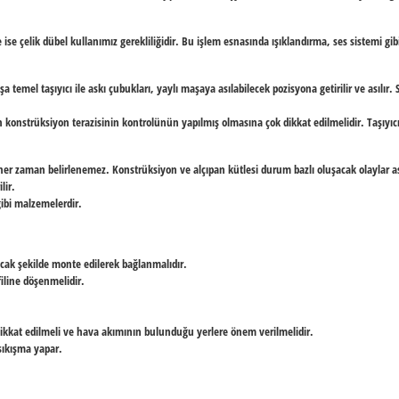
 çelik dübel kullanımız gerekliliğidir. Bu işlem esnasında ışıklandırma, ses sistemi gibi
temel taşıyıcı ile askı çubukları, yaylı maşaya asılabilecek pozisyona getirilir ve asılır. 
 konstrüksiyon terazisinin kontrolünün yapılmış olmasına çok dikkat edilmelidir. Taşıyıcı
er her zaman belirlenemez. Konstrüksiyon ve alçıpan kütlesi durum bazlı oluşacak olayla
lir.
gibi malzemelerdir.
cak şekilde monte edilerek bağlanmalıdır.
iline döşenmelidir.
.
ikkat edilmeli ve hava akımının bulunduğu yerlere önem verilmelidir.
 sıkışma yapar.