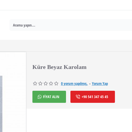
Küre Beyaz Karolam
0 yorum yapılmış.
-
Yorum Yap
FİYAT ALIN
+90 541 347 45 45