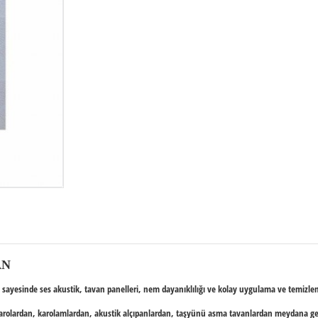
AN
sayesinde ses akustik, tavan panelleri, nem dayanıklılığı ve kolay uygulama ve temizleneb
arolardan, karolamlardan, akustik alçıpanlardan,
taşyünü asma tavan
lardan meydana geli