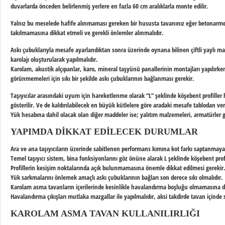
duvarlarda önceden belirlenmiş yerlere en fazla 60 cm aralıklarla monte edilir.
Yalnız bu meselede hafife alınmaması gereken bir hususta tavanınız eğer betonarme ise
takılmamasına dikkat etmeli ve gerekli önlemler alınmalıdır.
Askı çubuklarıyla mesafe ayarlandıktan sonra üzerinde oynana bilinen çiftli yaylı maşa 
karolajı
oluşturularak yapılmalıdır.
Karolam, akustik alçıpanlar, karo, mineral taşyünü panallerinin montajları yapılırken
görünmemeleri için sıkı bir şekilde askı çubuklarının bağlanması gerekir.
Taşıyıcılar arasındaki uyum için hareketlenme olarak “L” şeklinde köşebent profill
gösterilir. Ve de kaldırılabilecek en büyük kütlelere göre aradaki mesafe tablodan veri
Yük hesabına dahil olacak olan diğer maddeler ise; yalıtım malzemeleri, armatürler 
YAPIMDA DIKKAT EDILECEK DURUMLAR
Ara ve ana taşıyıcıların üzerinde sabitlenen performans kımına kot farkı saptanmaya
Temel taşıyıcı sistem, bina fonksiyonlarını göz önüne alarak L şeklinde köşebent prof
Profillerin kesişim noktalarında açık bulunmamasına önemle dikkat edilmesi gerekir
Yük sarkmalarını önlemek amaçlı askı çubuklarının bağları son derece sıkı olmalıdır.
Karolam asma tavanların içerilerinde kesinlikle havalandırma boşluğu olmamasına d
Havalandırma çıkışları mutlaka mazgallar ile yapılmalıdır, aksi takdirde tavan içinde
KAROLAM ASMA TAVAN KULLANILIRLIĞI