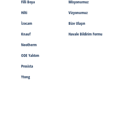
Filli Boya
Misyonumuz
Hilti
Vizyonumuz
İzocam
Bize Ulaşın
Knauf
Havale Bildirim Formu
Neotherm
ODE Yalıtım
Prosista
Ytong