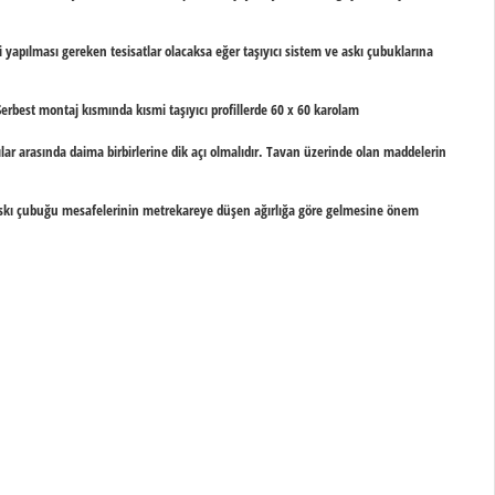
 yapılması gereken tesisatlar olacaksa eğer taşıyıcı sistem ve askı çubuklarına
Serbest montaj kısmında kısmi taşıyıcı profillerde
60 x 60 karolam
lar arasında daima birbirlerine dik açı olmalıdır. Tavan üzerinde olan maddelerin
r askı çubuğu mesafelerinin metrekareye düşen ağırlığa göre gelmesine önem