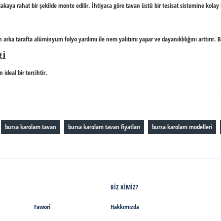
lakaya rahat bir şekilde monte edilir. İhtiyaca göre tavan üstü bir tesisat sistemine kolay
en arka tarafta alüminyum folyo yardımı ile nem yalıtımı yapar ve dayanıklılığını arttırı
RI
ideal bir tercihtir.
bursa karolam tavan
bursa karolam tavan fiyatları
bursa karolam modelleri
BIZ KIMIZ?
Fawori
Hakkımızda